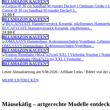
BEI AMAZON KAUFEN*
Getzoo Ø 30 cm Sandbad M (runder Deckel) I...
31,99 €
BEI AMAZON KAUFEN*
BUCATSTATE Hamsterversteck Keramik, pilzförmiges...
24,99 €
BEI AMAZON KAUFEN*
QMAAAYS Hamsterhaus, Kokosnussschalen-Vogelhaus...
BEI AMAZON KAUFEN*
Getzoo Rennbahn (96x47x21cm) XXL I Vielseitig...
BEI AMAZON KAUFEN*
Letzte Aktualisierung am 9.08.2026 / Affiliate Links / Bilder von d
MEHR ENTDECKEN
Mäusekäfig – artgerechte Modelle entdec