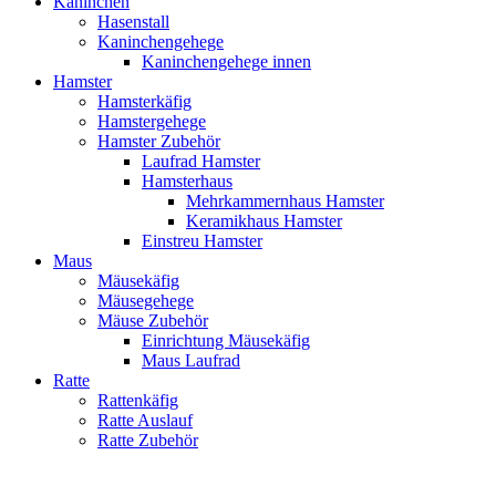
Kaninchen
Hasenstall
Kaninchengehege
Kaninchengehege innen
Hamster
Hamsterkäfig
Hamstergehege
Hamster Zubehör
Laufrad Hamster
Hamsterhaus
Mehrkammernhaus Hamster
Keramikhaus Hamster
Einstreu Hamster
Maus
Mäusekäfig
Mäusegehege
Mäuse Zubehör
Einrichtung Mäusekäfig
Maus Laufrad
Ratte
Rattenkäfig
Ratte Auslauf
Ratte Zubehör