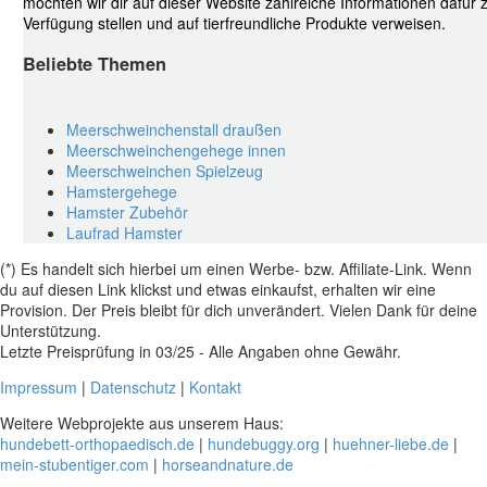
möchten wir dir auf dieser Website zahlreiche Informationen dafür 
Verfügung stellen und auf tierfreundliche Produkte verweisen.
Beliebte Themen
Meerschweinchenstall draußen
Meerschweinchengehege innen
Meerschweinchen Spielzeug
Hamstergehege
Hamster Zubehör
Laufrad Hamster
(*) Es handelt sich hierbei um einen Werbe- bzw. Affiliate-Link. Wenn
du auf diesen Link klickst und etwas einkaufst, erhalten wir eine
Provision. Der Preis bleibt für dich unverändert. Vielen Dank für deine
Unterstützung.
Letzte Preisprüfung in 03/25 - Alle Angaben ohne Gewähr.
Impressum
|
Datenschutz
|
Kontakt
Weitere Webprojekte aus unserem Haus:
hundebett-orthopaedisch.de
|
hundebuggy.org
|
huehner-liebe.de
|
mein-stubentiger.com
|
horseandnature.de