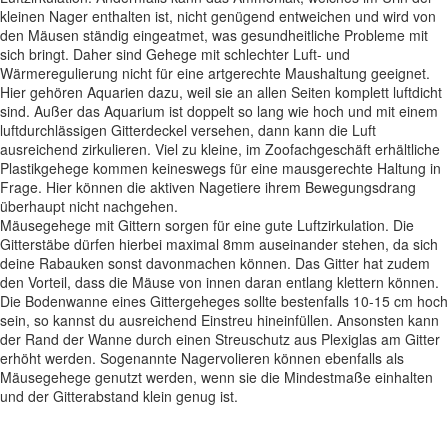
kleinen Nager enthalten ist, nicht genügend entweichen und wird von
den Mäusen ständig eingeatmet, was gesundheitliche Probleme mit
sich bringt. Daher sind Gehege mit schlechter Luft- und
Wärmeregulierung nicht für eine artgerechte Maushaltung geeignet.
Hier gehören Aquarien dazu, weil sie an allen Seiten komplett luftdicht
sind. Außer das Aquarium ist doppelt so lang wie hoch und mit einem
luftdurchlässigen Gitterdeckel versehen, dann kann die Luft
ausreichend zirkulieren. Viel zu kleine, im Zoofachgeschäft erhältliche
Plastikgehege kommen keineswegs für eine mausgerechte Haltung in
Frage. Hier können die aktiven Nagetiere ihrem Bewegungsdrang
überhaupt nicht nachgehen.
Mäusegehege mit Gittern sorgen für eine gute Luftzirkulation. Die
Gitterstäbe dürfen hierbei maximal 8mm auseinander stehen, da sich
deine Rabauken sonst davonmachen können. Das Gitter hat zudem
den Vorteil, dass die Mäuse von innen daran entlang klettern können.
Die Bodenwanne eines Gittergeheges sollte bestenfalls 10-15 cm hoch
sein, so kannst du ausreichend Einstreu hineinfüllen. Ansonsten kann
der Rand der Wanne durch einen Streuschutz aus Plexiglas am Gitter
erhöht werden. Sogenannte Nagervolieren können ebenfalls als
Mäusegehege genutzt werden, wenn sie die Mindestmaße einhalten
und der Gitterabstand klein genug ist.