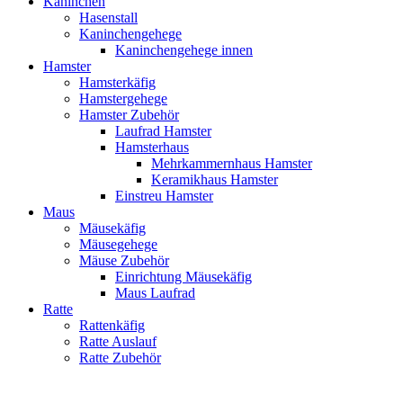
Kaninchen
Hasenstall
Kaninchengehege
Kaninchengehege innen
Hamster
Hamsterkäfig
Hamstergehege
Hamster Zubehör
Laufrad Hamster
Hamsterhaus
Mehrkammernhaus Hamster
Keramikhaus Hamster
Einstreu Hamster
Maus
Mäusekäfig
Mäusegehege
Mäuse Zubehör
Einrichtung Mäusekäfig
Maus Laufrad
Ratte
Rattenkäfig
Ratte Auslauf
Ratte Zubehör