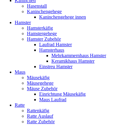
Kaninchen
Hasenstall
Kaninchengehege
Kaninchengehege innen
Hamster
Hamsterkäfig
Hamstergehege
Hamster Zubehör
Laufrad Hamster
Hamsterhaus
Mehrkammernhaus Hamster
Keramikhaus Hamster
Einstreu Hamster
Maus
Mäusekäfig
Mäusegehege
Mäuse Zubehör
Einrichtung Mäusekäfig
Maus Laufrad
Ratte
Rattenkäfig
Ratte Auslauf
Ratte Zubehör