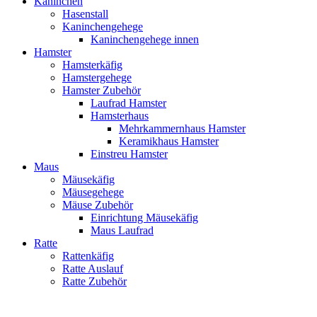
Kaninchen
Hasenstall
Kaninchengehege
Kaninchengehege innen
Hamster
Hamsterkäfig
Hamstergehege
Hamster Zubehör
Laufrad Hamster
Hamsterhaus
Mehrkammernhaus Hamster
Keramikhaus Hamster
Einstreu Hamster
Maus
Mäusekäfig
Mäusegehege
Mäuse Zubehör
Einrichtung Mäusekäfig
Maus Laufrad
Ratte
Rattenkäfig
Ratte Auslauf
Ratte Zubehör